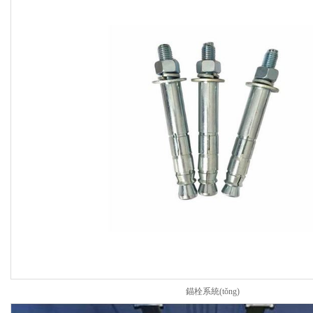
錨栓系統(tǒng)