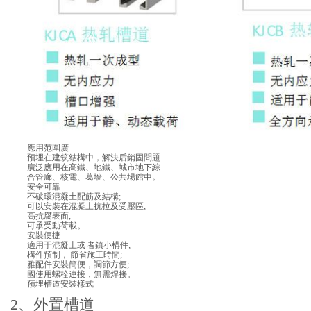
應用范圍廣
預埋在建筑結構中，解決后銷固問題
廣泛應用在高鐵、地鐵、城市地下綜
合管廊、核電、葛墻、公共場館中。
安全可靠
不破環混凝土配筋及結構;
可以安裝在混凝土抗拉及受壓區;
高抗腐表面;
可承受動荷載。
安裝便捷
適用于混凝土或 者鎮小構件;
構件預制， 節省施工時間;
雅配件安裝簡便，調節方便;
國使用螺栓連接，無需焊接。
預埋槽道安裝樣式
2、外置槽道