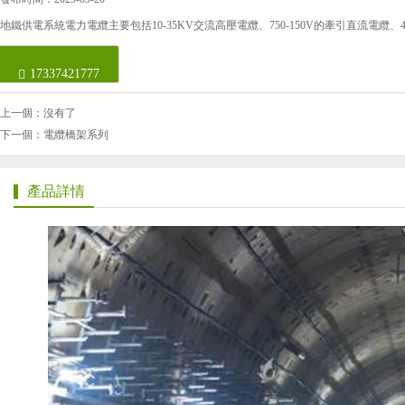
地鐵供電系統電力電纜主要包括10-35KV交流高壓電纜、750-150V的牽引直流電纜
17337421777
上一個：沒有了
下一個：電纜橋架系列
產品詳情