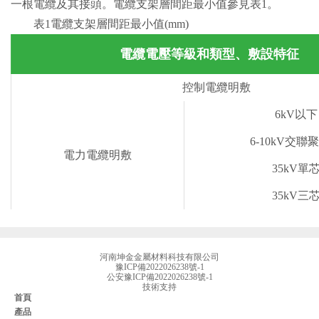
一根電纜及其接頭。電纜支架層間距最小值參見表1。
表1電纜支架層間距最小值(mm)
電纜電壓等級和類型、敷設特征
控制電纜明敷
6kV以下
6-10kV交聯
電力電纜明敷
35kV單
35kV三
河南坤金金屬材料科技有限公司
豫ICP備2022026238號-1
公安豫ICP備2022026238號-1
技術支持
首頁
產品