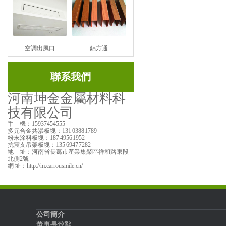
空調出風口
鋁方通
聯系我們
河南坤金金屬材料科
技有限公司
手 機：15937454555
多元合金共滲板塊：131 0388 1789
粉末涂料板塊：187 4956 1952
抗震支吊架板塊：135 6947 7282
地 址：河南省長葛市產業集聚區祥和路東段
北側2號
網 址：http://m.carrousmile.cn/
公司簡介
董事長致辭