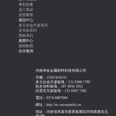
專利證書
員工風采
資質榮譽
產品中心
多元合金共滲系列
支吊架系列
塑粉系列
新聞中心
新聞動態
合作案例
河南坤金金屬材料科技有限公司
手機：15937454555
多元合金共滲板塊：131 0388 1789
粉末涂料板塊：187 4956 1952
抗震支吊架板塊：135 6947 7282
電話：0374-6807666
網址：http://m.carrousmile.cn/
地址：河南省長葛市產業集聚區祥和路東段北